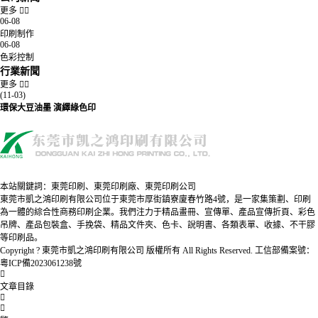
更多
06-08
印刷制作
06-08
色彩控制
行業新聞
更多
(11-03)
環保大豆油墨 演繹綠色印
本站關鍵詞：東莞印刷、東莞印刷廠、東莞印刷公司
東莞市凱之鴻印刷有限公司位于東莞市厚街鎮寮廈春竹路4號，是一家集策劃、印刷
為一體的綜合性商務印刷企業。我們注力于精品畫冊、宣傳單、產品宣傳折頁、彩色
吊牌、產品包裝盒、手挽袋、精品文件夾、色卡、說明書、各類表單、收據、不干膠
等印刷品。
Copyright ? 東莞市凱之鴻印刷有限公司 版權所有 All Rights Reserved.
工信部備案號：
粵ICP備2023061238號
文章目錄