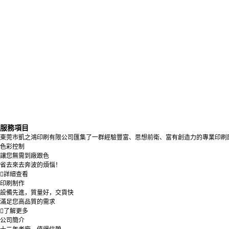
服務項目
東莞市凱之鴻印刷有限公司匯集了一群經驗豐富、思想前衛、富有創造力的專業印刷
色彩控制
讓您無需到廠跟色
省去來去奔波的煩惱！
詳細查看
印刷制作
設備先進，質量好，交貨快
滿足您高品質的需求
了解更多
公司簡介