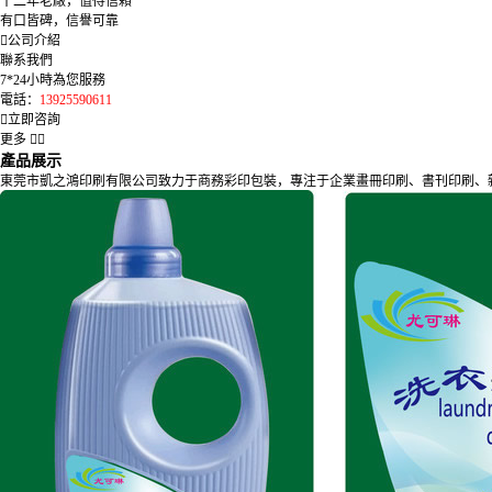
十二年老廠，值得信賴
有口皆碑，信譽可靠
公司介紹
聯系我們
7*24小時為您服務
電話：
13925590611
立即咨詢
更多
產品展示
東莞市凱之鴻印刷有限公司致力于商務彩印包裝，專注于企業畫冊印刷、書刊印刷、